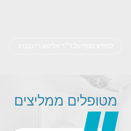
למידע נוסף על ד״ר אלישע רייכנברג
מטופלים ממליצים