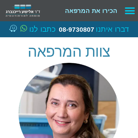
הכירו את המרפאה
דברו איתנו
כתבו לנו
08-9730807
צוות המרפאה