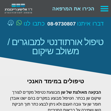
הכירו את המרפאה
דברו איתנו
כתבו לנו
08-9730807
טיפול אורתודנטי למבוגרים /
משולב שיקום
טיפולים במימד האנכי
הבקעה מאולצת של שן
מבוצעת כטיפול מקדים לצורך
שיקום שן בכתר. הטיפול מבוצע במקרים בהם ישנו אובדן
חומר שן עד גובה העצם ולא ניתן לבצע כתר תוך חביקת
השן ושמירה על בריאות החניכיים.