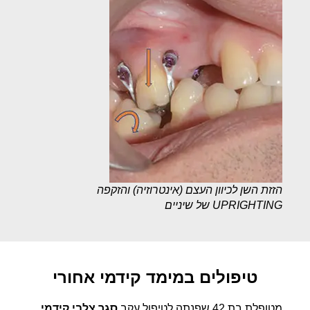
הזזת השן לכיוון העצם (אינטרוזיה) והזקפה
UPRIGHTING של שיניים
טיפולים במימד קידמי אחורי
מטופלת בת 42 שפנתה לטיפול עקב
סגר צלבי קידמי